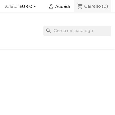
shopping_cart



Carrello
(0)
Valuta:
EUR €
Accedi
search