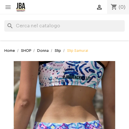
shopping_cart


(0)
search
Home
SHOP
Donna
Slip
Slip Samurai