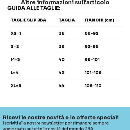
Altre informazioni sull'articolo
GUIDA ALLE TAGLIE:
TAGLIE SLIP JBA
TAGLIA
FIANCHI (cm)
XS=1
36
88-92
S=2
38
92-96
M=3
40
96-101
L=4
42
101-106
XL=5
44
106-110
Ricevi le nostre novità e le offerte speciali
Iscriviti alla nostra newsletter per rimanere sempre
aggiornato su tutte le novità del mondo JBA.