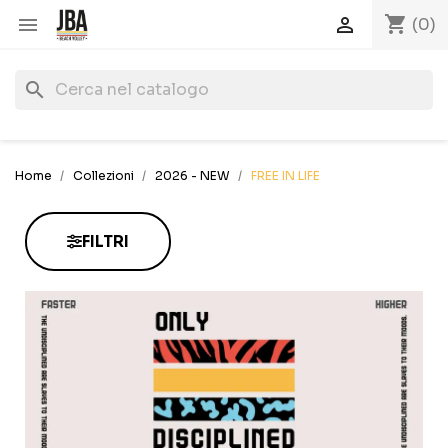
shopping_cart


(0)
search
Home
Collezioni
2026 - NEW
FREE IN LIFE
FILTRI