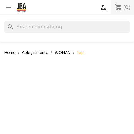
shopping_cart


(0)
search
Home
Abbigliamento
WOMAN
Top